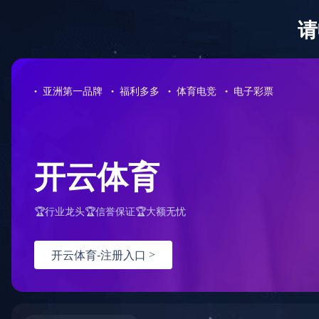
欢迎访问开云官方版网站登录入口项目管理有限公司官方网站.
开云官方版网站
公司概况
公司动态
资质荣誉
登录入口