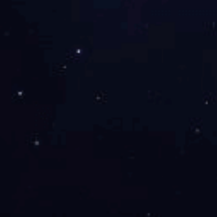
业务范围
工程咨询
招标代理
工程设计
工程造价咨询
工程监理
工程施工
全过程工程咨询
房地产土地资产评
会计师事务所
估
友情链接：
中招联合系统登录
慧讯网
造价咨询微平台登录