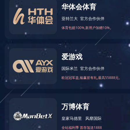
招标中标
预审公告
招标公告
中标公示
中标业绩
磋商公告附件
开云官方版网