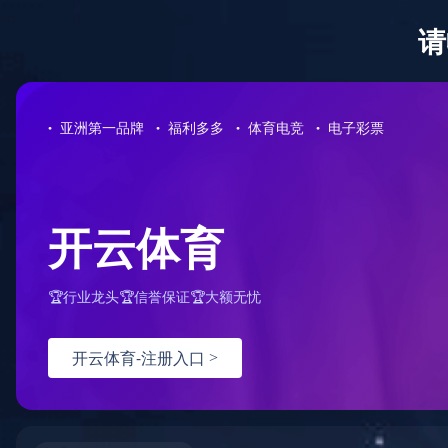
欢迎访问开云官方版网站登录入口项目管理有限公司官方网站.
开云官方版网站
公司概况
公司动态
资质荣誉
登录入口