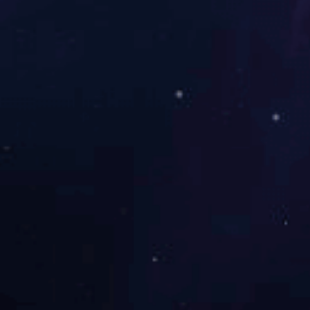
联系电话：020-
联系地址：
广
2.采购代理机
采购代理机构
报名联系人：
联系电话：020-
项目负责人：
联系电话：020-
电子邮箱：
zxg
联系地址：
广