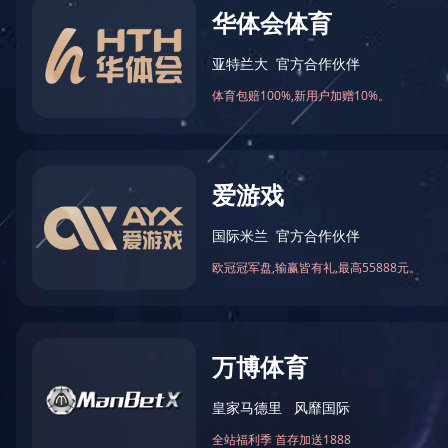
招标中标
预审公告
招标公告
中标公示
中标业绩
被邀请供应商
: