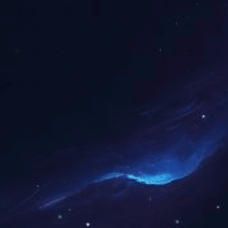
4
、参加本次
5
、本项目不
七、报名及获
符合资格的供
（每天上午
9
：
00
至
1
、营
业执照
2
、法定代表
3
、若委托报
八
、提交询价文
九
、提交询价文
十
、询价时间：
2
十
一
、询价地点
十
二、联系方式
1
、采购人：
潮州