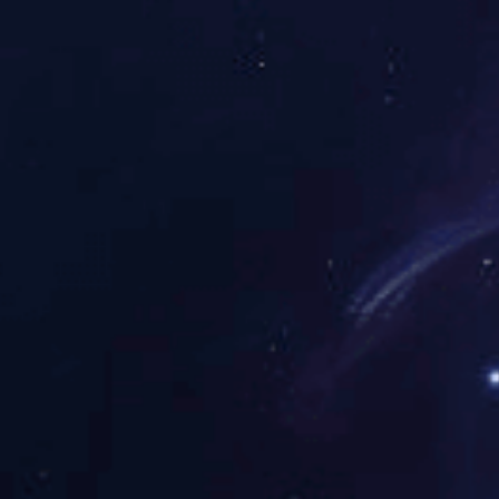
（
2）有依法
的，提供相应证明
（
3）具有良好
资信证明）；
或提
（
4）履行合
（
5）参加采
吊销许可证或者执照
领域“较大数额罚款
（
6）供应商未
（www.ccgp
（www.credit
（
7）单位负
目管理、监理、检
2.本项目不接
3.已登记报名