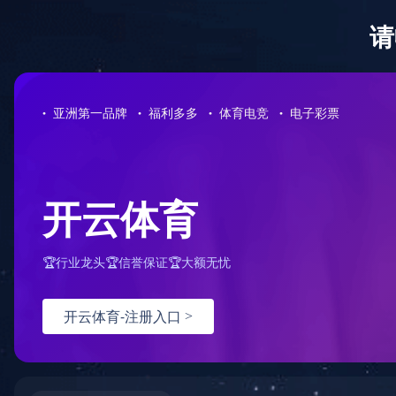
欢迎访问开云官方版网站登录入口项目管理有限公司官方网站.
开云官方版网站
公司概况
公司动态
资质荣誉
登录入口