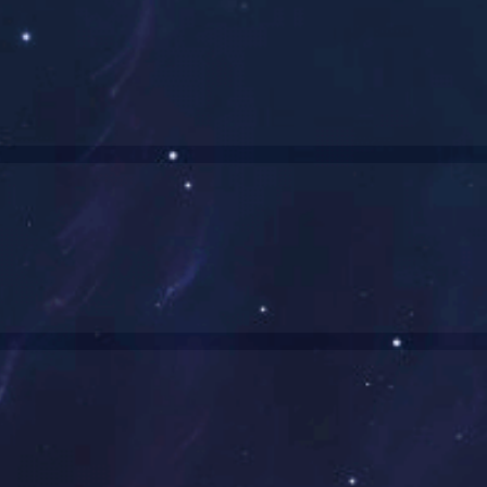
成交结果
发布时间：2025-09-23 
成交结
ZB-C3-2025017-ZXGJ