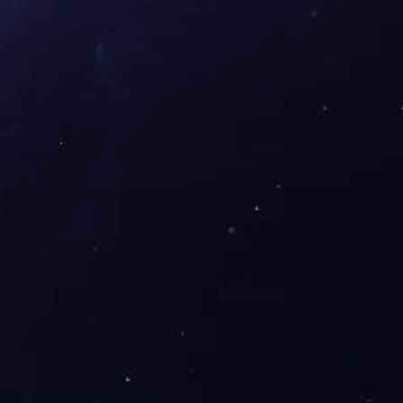
n/
）、开云官方版网站登录入口项目管理有限公司网
开云官方版网站登录入口项目管理
2025