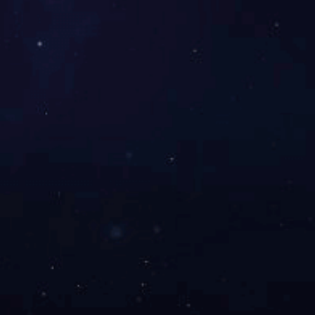
联系方式
开云online(中国)
地址：西安市未央区凤城十二路首创禧悦里A座16层
电话：029-81317379 传真：029-81317379