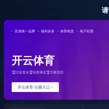
欢迎访问开云官方版网站登录入口项目管理有限公司官方网站.
开云官方版网站
公司概况
公司动态
资质荣誉
登录入口