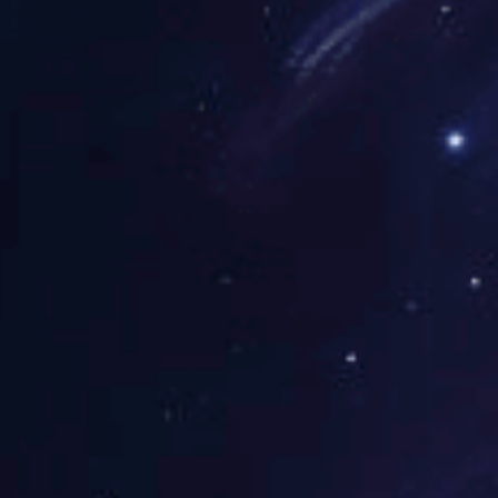
方式：①法定
②邮购竞争性
自然人本人相应身份
成立。
售价：
竞争性
号。联系电话077
别号或统一社会信
邮购竞争性磋
开户名称：开
开户银行：兴
银行账号：
552
四、
首次响应文件
首次响应文件