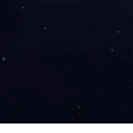
业务范围
工程咨询
招标代理
工程设计
工程造价咨询
工程监理
工程施工
全过程工程咨询
房地产土地资产评
会计师事务所
估
友情链接：
中招联合系统登录
慧讯网
造价咨询微平台登录
kaiyun·开云(中国)官方网站
|
开云·官方端网页版登录入口
|
米兰官方网