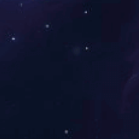
商银行账户转出，
区支行、银行账户
2.网上查询地
http：//www.b
http：//www
八、
1.采购人信息
名
称：广西国
地址：南宁市
邮编：
530007
联系人：韦老
联系方式：
077
2.采购代理机