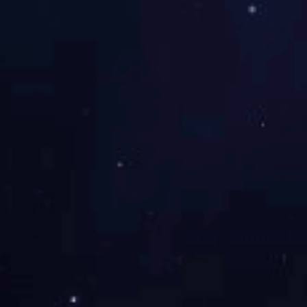
名称：开云官
地 址：
南
联系方式：0771
3.项目联系方
项目联系人：
电 话：0771-