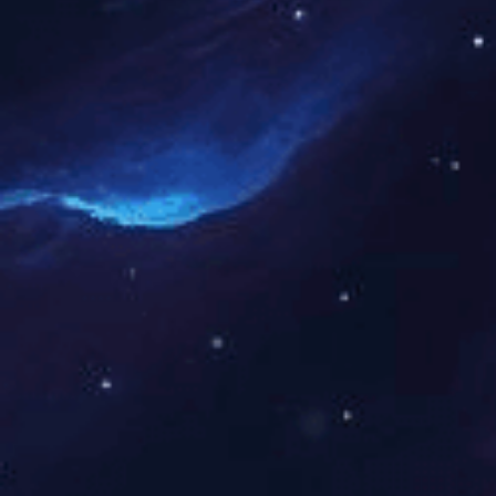
项目名称：
业务类型：
中标时间：
2
中标单位：
联系电话：
0
联系地址：
6
项目名称：
新区靖城园区廍
业务类型：
中标时间：
2