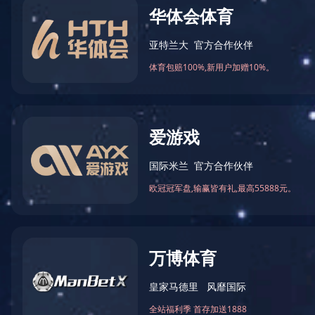
招标中标
预审公告
招标公告
中标公示
中标业绩
开云官方版