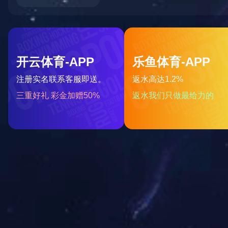
快速通道
Expressway
1
会员登录
Member Login
项目名称：
业务类型：
会员注册
中标时间：
2
Sign Up
下载中心
中标单位：
Download Center
联系电话：
0
联系地址：
2
项目名称：
业务类型：