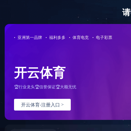
欢迎访问开云官方版网站登录入口项目管理有限公司官方网站.
开云官方版网站
公司概况
公司动态
资质荣誉
登录入口