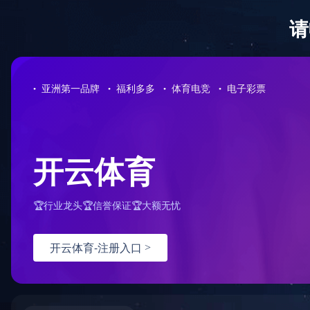
欢迎访问开云官方版网站登录入口项目管理有限公司官方网站.
开云官方版网站
公司概况
公司动态
资质荣誉
登录入口