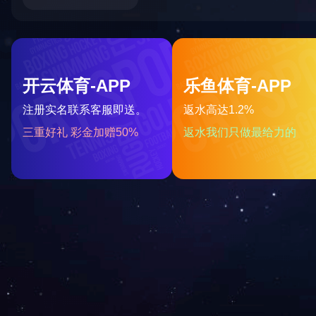
会员注册
Sign Up
下载中心
Download Center
业务范围
工程咨询
招标代理
工程设计
工程造价咨询
工程监理
工程施工