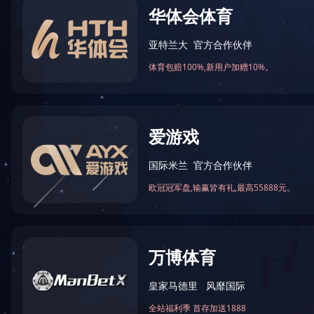
资质荣誉
公司资质
中央投资项目
公司荣誉
发布时间：2019-07-
快速通道
Expressway
会员登录
Member Login