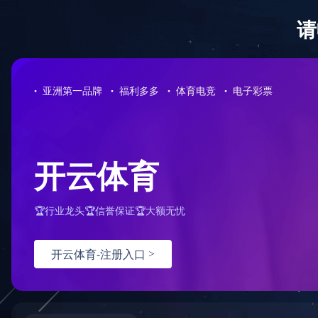
欢迎访问开云官方版网站登录入口项目管理有限公司官方网站.
开云官方版网站
公司概况
公司动态
资质荣誉
登录入口